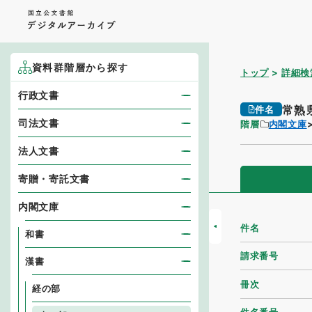
資料群階層から探す
トップ
詳細検
行政文書
常熟
件名
司法文書
階層
内閣文庫
法人文書
寄贈・寄託文書
内閣文庫
件名
和書
請求番号
漢書
冊次
経の部