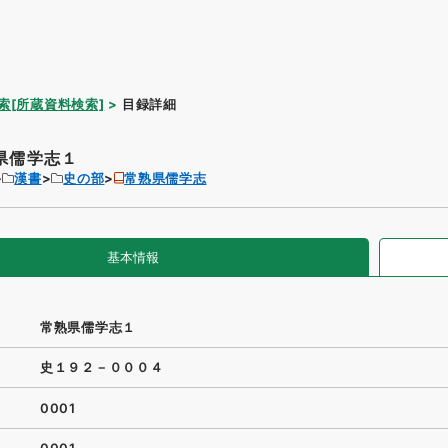
索[所蔵資料検索]
目録詳細
県儒学志１
漢書
史の部
常熟県儒学志
基本情報
常熟県儒学志１
史１９２－０００４
0001