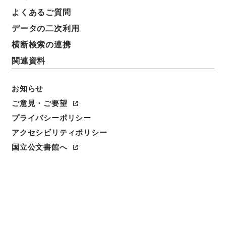
よくあるご質問
データの二次利用
横断検索の連携
関連資料
お知らせ
ご意見・ご要望
閲覧
プライバシーポリシー
アクセシビリティポリシー
件名
常熟県儒学志５
国立公文書館へ
請求番号
史１９２－０００４
冊次
0005