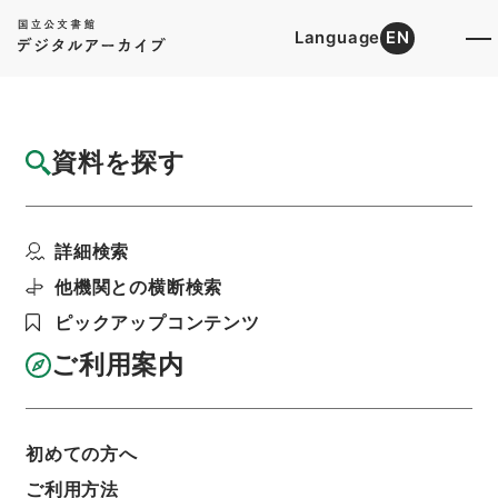
Language
EN
トップ
詳細検索[所蔵資料検索]
目録詳細
資料を探す
件名
常熟県儒学志５
詳細検索
階層
内閣文庫
漢書
史の部
常熟県儒学志
利用請求書印刷
他機関との横断検索
ピックアップコンテンツ
ご利用案内
基本情報
全ての情報
初めての方へ
ご利用方法