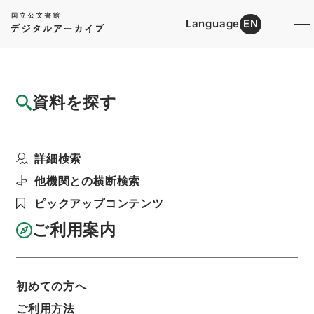
Language
EN
トップ
詳細検索[所蔵資料検索]
目録詳細
資料を探す
件名
呂氏春秋４
詳細検索
階層
内閣文庫
漢書
子の部
呂氏春秋
利用請求書印刷
他機関との横断検索
ピックアップコンテンツ
ご利用案内
基本情報
全ての情報
初めての方へ
ご利用方法