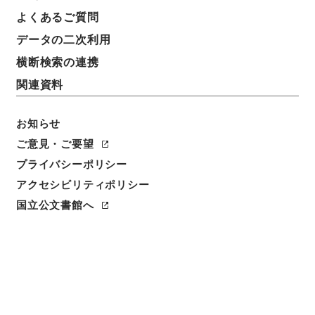
よくあるご質問
データの二次利用
横断検索の連携
関連資料
お知らせ
ご意見・ご要望
閲覧
プライバシーポリシー
アクセシビリティポリシー
件名
国立公文書館へ
呂氏春秋４
請求番号
３０７－００２７
冊次
0004