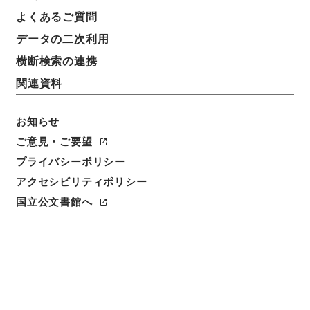
よくあるご質問
データの二次利用
横断検索の連携
関連資料
お知らせ
ご意見・ご要望
閲覧
プライバシーポリシー
アクセシビリティポリシー
件名
医聖階梯４
国立公文書館へ
請求番号
３０２－００２１
冊次
0004