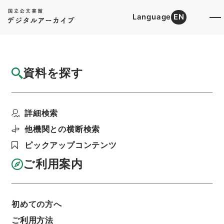
Language
EN
トップ
詳細検索[所蔵資料検索]
目録詳細
資料を探す
件名
医聖階梯４
詳細検索
階層
内閣文庫
漢書
子の部
医聖階梯
利用請求書印刷
他機関との横断検索
ピックアップコンテンツ
ご利用案内
基本情報
全ての情報
初めての方へ
ご利用方法