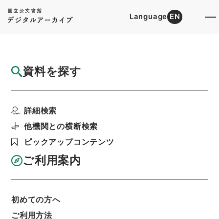
Language
EN
トップ
詳細検索[所蔵資料検索]
目録詳細
資料を探す
件名
西峰字説１４
詳細検索
階層
内閣文庫
漢書
子の部
西峰字説
利用請求書印刷
他機関との横断検索
ピックアップコンテンツ
ご利用案内
基本情報
全ての情報
初めての方へ
件名
ご利用方法
西峰字説１４