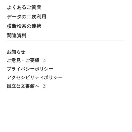
よくあるご質問
請求番号
データの二次利用
３０７－０２４７
横断検索の連携
冊次
関連資料
0014
お知らせ
件名番号
0014
ご意見・ご要望
プライバシーポリシー
利用制限の区分
アクセシビリティポリシー
公開
国立公文書館へ
二次利用の可否
メタデータの利用条件: CC0