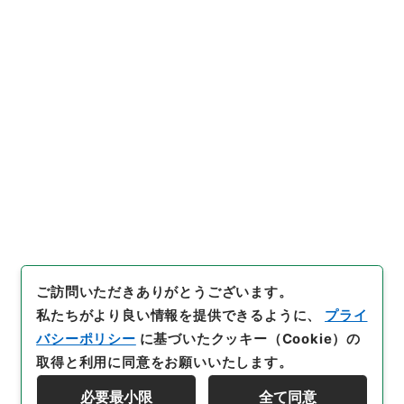
https://www.digital.archive
URIをコピー
s.go.jp/item/4773131
[件名・細目]
「
西峰字説１４
」
（
３０７－０２４７-0014
）
、
国立公文書館デジタルアーカイ
引用例をコピー
ブ
、
https://www.digital.arc
hives.go.jp/item/4773131
（
参照
2026-08-09
）
ご訪問いただきありがとうございます。
私たちがより良い情報を提供できるように、
プライ
バシーポリシー
に基づいたクッキー（Cookie）の
取得と利用に同意をお願いいたします。
必要最小限
全て同意