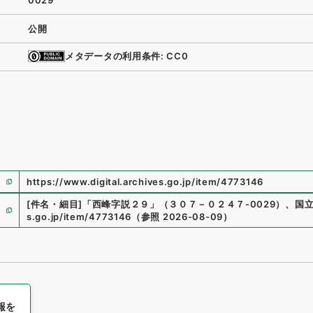
0029
公開
メタデータの利用条件: CC0
https://www.digital.archives.go.jp/item/4773146
[件名・細目]
「
西峰字説２９
」
（
３０７－０２４７-0029
）
、
国
s.go.jp/item/4773146
（
参照
2026-08-09
）
報を