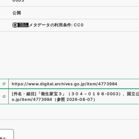
0003
公開
メタデータの利用条件: CC0
https://www.digital.archives.go.jp/item/4773984
[件名・細目]
「
衛生家宝３
」
（
３０４－０１９８-0003
）
、
国立
o.jp/item/4773984
（
参照
2026-08-07
）