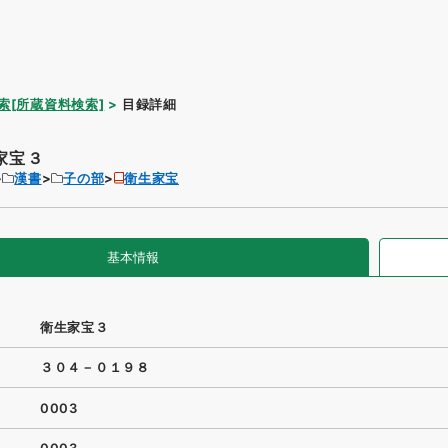
索[所蔵資料検索]
目録詳細
家宝３
漢書
子の部
衛生家宝
基本情報
衛生家宝３
３０４－０１９８
0003