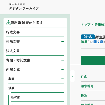
資料群階層から探す
トップ
詳細検
行政文書
衛生
件名
司法文書
階層
内閣文庫
法人文書
寄贈・寄託文書
内閣文庫
件名
和書
請求番号
漢書
冊次
経の部