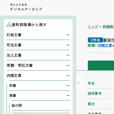
資料群階層から探す
トップ
詳細検
行政文書
新刻
件名
司法文書
階層
内閣文庫
法人文書
寄贈・寄託文書
内閣文庫
件名
和書
請求番号
漢書
冊次
経の部