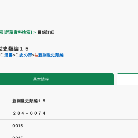
索[所蔵資料検索]
目録詳細
世史類編１５
漢書
史の部
新刻世史類編
基本情報
新刻世史類編１５
２８４－００７４
0015