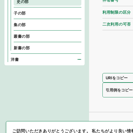
件名番号
史の部
利用制限の区分
子の部
二次利用の可否
集の部
叢書の部
新書の部
洋書
URIをコピー
引用例をコピー
ご訪問いただきありがとうございます。
私たちがより良い情