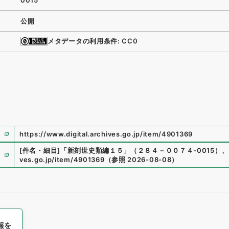
0015
公開
メタデータの利用条件: CC0
https://www.digital.archives.go.jp/item/4901369
[件名・細目]
「
新刻世史類編１５
」
（
２８４－００７４-0015
）
、
ves.go.jp/item/4901369
（
参照
2026-08-08
）
報を