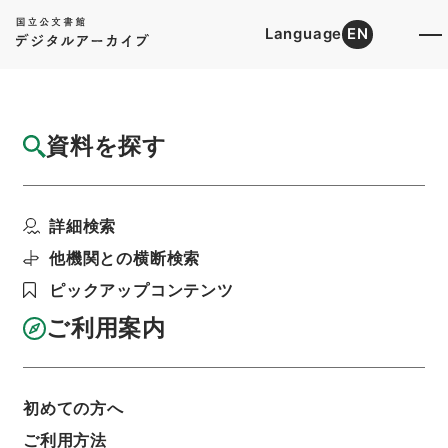
Language
EN
トップ
詳細検索[所蔵資料検索]
目録詳細
資料を探す
件名
歴代名臣奏議集略３３
詳細検索
階層
内閣文庫
漢書
史の部
歴代名臣奏議集略
利用請求書印刷
他機関との横断検索
ピックアップコンテンツ
ご利用案内
基本情報
全ての情報
初めての方へ
ご利用方法