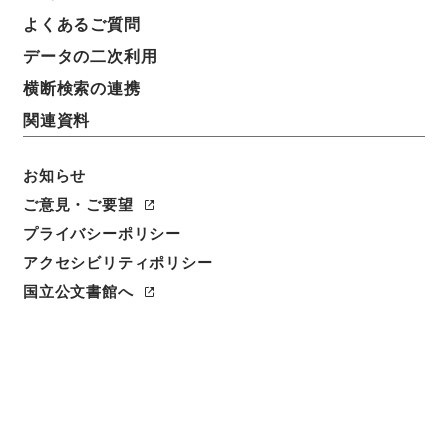
よくあるご質問
データの二次利用
横断検索の連携
関連資料
お知らせ
ご意見・ご要望
プライバシーポリシー
閲覧
アクセシビリティポリシー
件名
国立公文書館へ
歴代名臣奏議集略３３
請求番号
２８７－００３７
冊次
0033