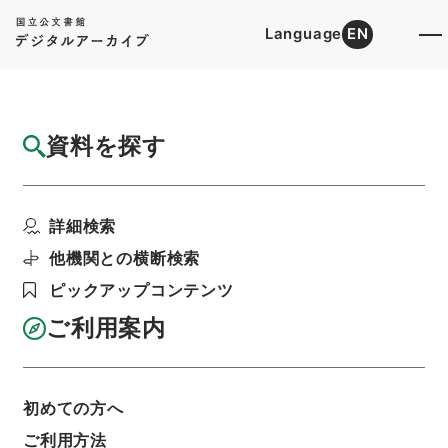
Language
EN
トップ
詳細検索[所蔵資料検索]
目録詳細
資料を探す
件名
東坡先生遺事２
詳細検索
階層
内閣文庫
漢書
史の部
東坡先生遺事
利用請求書印刷
他機関との横断検索
ピックアップコンテンツ
ご利用案内
基本情報
全ての情報
初めての方へ
ご利用方法