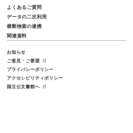
よくあるご質問
データの二次利用
横断検索の連携
関連資料
お知らせ
ご意見・ご要望
閲覧
プライバシーポリシー
件名
アクセシビリティポリシー
東坡先生遺事２
国立公文書館へ
請求番号
２８７－００７６
冊次
0002