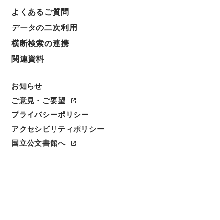
よくあるご質問
データの二次利用
横断検索の連携
関連資料
お知らせ
閲覧
ご意見・ご要望
プライバシーポリシー
件名
アクセシビリティポリシー
天下郡国利病書６
国立公文書館へ
請求番号
２９１－００５０
冊次
0006