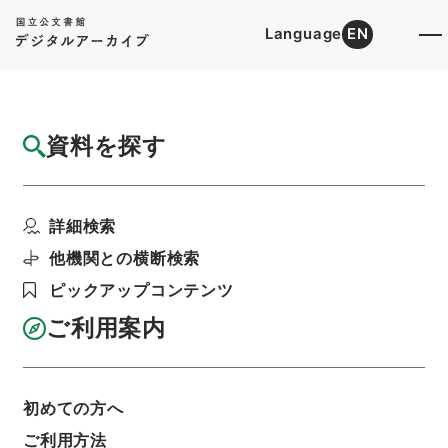
Language
EN
トップ
詳細検索[所蔵資料検索]
目録詳細
資料を探す
件名
天下郡国利病書６
詳細検索
階層
内閣文庫
漢書
史の部
天下郡国利病書
利用請求書印刷
他機関との横断検索
ピックアップコンテンツ
ご利用案内
基本情報
全ての情報
初めての方へ
ご利用方法