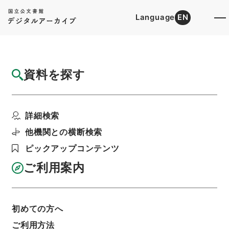
Language
EN
トップ
詳細検索[所蔵資料検索]
目録詳細
資料を探す
件名
天下郡国利病書６４
詳細検索
階層
内閣文庫
漢書
史の部
天下郡国利病書
利用請求書印刷
他機関との横断検索
ピックアップコンテンツ
ご利用案内
基本情報
全ての情報
初めての方へ
ご利用方法