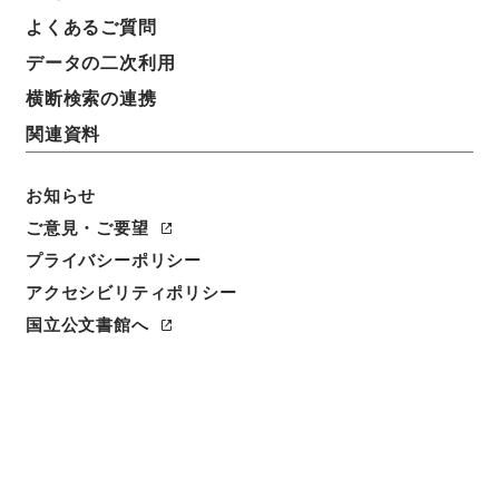
よくあるご質問
データの二次利用
横断検索の連携
関連資料
お知らせ
閲覧
ご意見・ご要望
プライバシーポリシー
件名
アクセシビリティポリシー
天下郡国利病書６４
国立公文書館へ
請求番号
２９１－００５０
冊次
0064