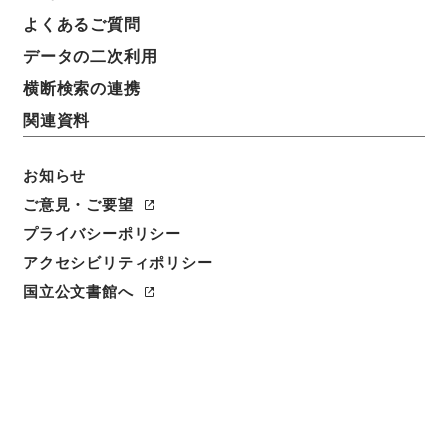
よくあるご質問
データの二次利用
横断検索の連携
関連資料
お知らせ
閲覧
ご意見・ご要望
プライバシーポリシー
件名
アクセシビリティポリシー
爵秩全函４
国立公文書館へ
請求番号
２９７－００１４
冊次
0004