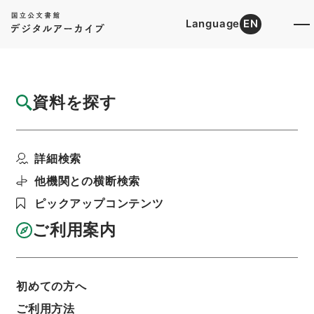
Language
EN
トップ
詳細検索[所蔵資料検索]
目録詳細
資料を探す
件名
爵秩全函４
詳細検索
階層
内閣文庫
漢書
史の部
爵秩全函
利用請求書印刷
他機関との横断検索
ピックアップコンテンツ
ご利用案内
基本情報
全ての情報
初めての方へ
ご利用方法