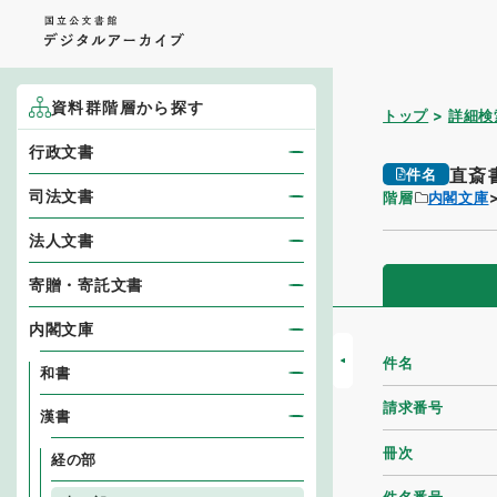
資料群階層から探す
トップ
詳細検
行政文書
直斎
件名
司法文書
階層
内閣文庫
法人文書
寄贈・寄託文書
内閣文庫
件名
和書
請求番号
漢書
冊次
経の部