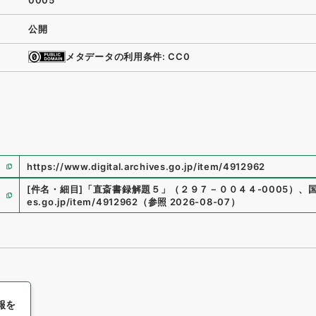
0005
公開
メタデータの利用条件: CC0
https://www.digital.archives.go.jp/item/4912962
[件名・細目]
「
直斎書録解題５
」
（
２９７－００４４-0005
）
、
es.go.jp/item/4912962
（
参照
2026-08-07
）
報を