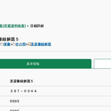
索[所蔵資料検索]
目録詳細
書録解題５
漢書
史の部
直斎書録解題
基本情報
直斎書録解題５
２９７－００４４
0005