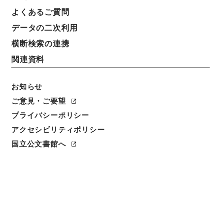
よくあるご質問
データの二次利用
横断検索の連携
関連資料
お知らせ
ご意見・ご要望
閲覧
プライバシーポリシー
アクセシビリティポリシー
件名
国立公文書館へ
新刊万病回春７
請求番号
３０１－０１１２
冊次
0007