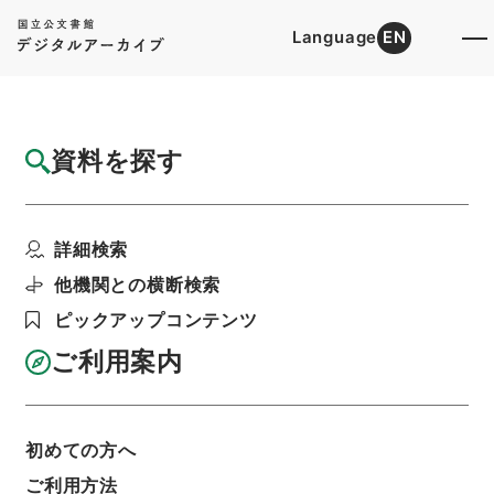
Language
EN
トップ
詳細検索[所蔵資料検索]
目録詳細
資料を探す
件名
新刊万病回春７
詳細検索
階層
内閣文庫
漢書
子の部
新刊万病回春
利用請求書印刷
他機関との横断検索
ピックアップコンテンツ
ご利用案内
基本情報
全ての情報
初めての方へ
ご利用方法