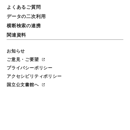
よくあるご質問
データの二次利用
横断検索の連携
関連資料
お知らせ
ご意見・ご要望
閲覧
プライバシーポリシー
アクセシビリティポリシー
件名
三魚堂文集4
国立公文書館へ
請求番号
３１４－０１１８
冊次
0004