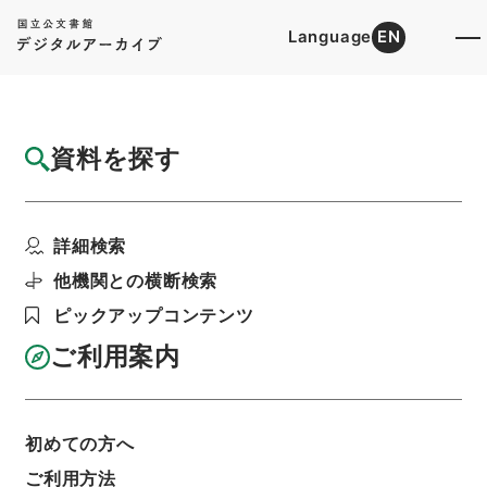
Language
EN
トップ
詳細検索[所蔵資料検索]
目録詳細
資料を探す
件名
三魚堂文集4
詳細検索
階層
内閣文庫
漢書
集の部
三魚堂文集
利用請求書印刷
他機関との横断検索
ピックアップコンテンツ
ご利用案内
基本情報
全ての情報
初めての方へ
ご利用方法