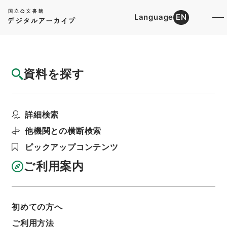
Language
EN
トップ
詳細検索[所蔵資料検索]
目録詳細
資料を探す
件名
唐柳河東集19
詳細検索
階層
内閣文庫
漢書
集の部
唐柳河東集
利用請求書印刷
他機関との横断検索
ピックアップコンテンツ
ご利用案内
基本情報
全ての情報
初めての方へ
ご利用方法