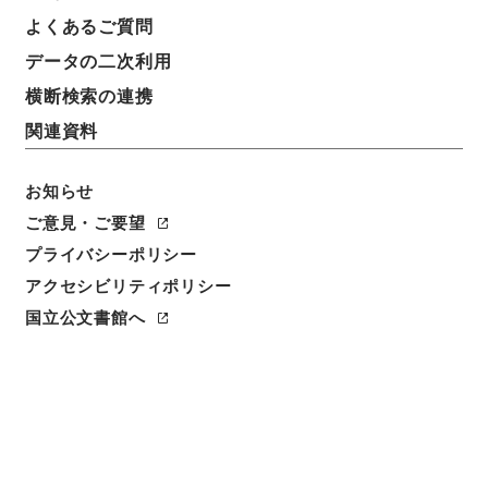
よくあるご質問
データの二次利用
横断検索の連携
関連資料
お知らせ
ご意見・ご要望
閲覧
プライバシーポリシー
アクセシビリティポリシー
件名
唐柳河東集19
国立公文書館へ
請求番号
３１５－０００９
冊次
0019