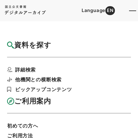
Language
EN
トップ
詳細検索[所蔵資料検索]
目録詳細
資料を探す
件名
唐柳河東集24
詳細検索
階層
内閣文庫
漢書
集の部
唐柳河東集
利用請求書印刷
他機関との横断検索
ピックアップコンテンツ
ご利用案内
基本情報
全ての情報
初めての方へ
ご利用方法