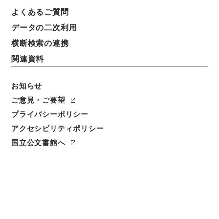
よくあるご質問
データの二次利用
横断検索の連携
関連資料
お知らせ
ご意見・ご要望
閲覧
プライバシーポリシー
アクセシビリティポリシー
件名
唐柳河東集24
国立公文書館へ
請求番号
３１５－０００９
冊次
0024