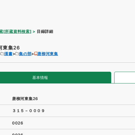
索[所蔵資料検索]
目録詳細
河東集26
漢書
集の部
唐柳河東集
基本情報
唐柳河東集26
３１５－０００９
0026