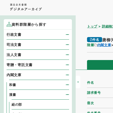
資料群階層から探す
トップ
詳細検
行政文書
唐柳
件名
司法文書
階層
内閣文庫
法人文書
寄贈・寄託文書
内閣文庫
件名
和書
請求番号
漢書
冊次
経の部