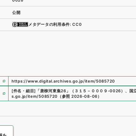
0026
公開
メタデータの利用条件: CC0
https://www.digital.archives.go.jp/item/5085720
[件名・細目]
「
唐柳河東集26
」
（
３１５－０００９-0026
）
、
国
s.go.jp/item/5085720
（
参照
2026-08-06
）
報を