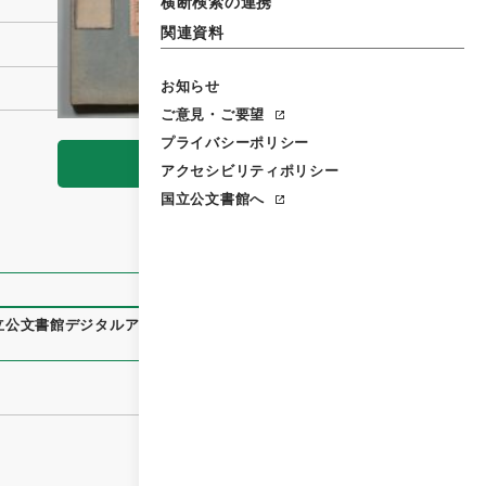
横断検索の連携
関連資料
お知らせ
ご意見・ご要望
プライバシーポリシー
閲覧
アクセシビリティポリシー
国立公文書館へ
立公文書館デジタルアーカイブ
、
https://www.digital.archive