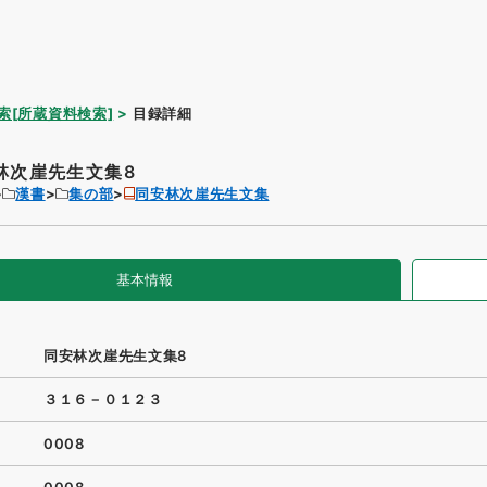
索[所蔵資料検索]
目録詳細
林次崖先生文集8
漢書
集の部
同安林次崖先生文集
基本情報
同安林次崖先生文集8
３１６－０１２３
0008