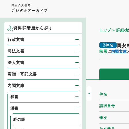
資料群階層から探す
トップ
詳細検
行政文書
同安
件名
司法文書
階層
内閣文庫
法人文書
寄贈・寄託文書
内閣文庫
件名
和書
請求番号
漢書
冊次
経の部