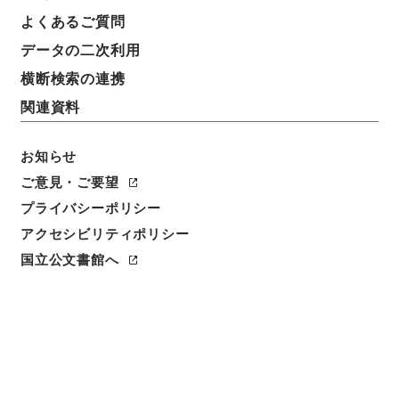
よくあるご質問
データの二次利用
横断検索の連携
関連資料
お知らせ
ご意見・ご要望
閲覧
プライバシーポリシー
アクセシビリティポリシー
件名
国立公文書館へ
同安林次崖先生文集10
請求番号
３１６－０１２３
冊次
0010