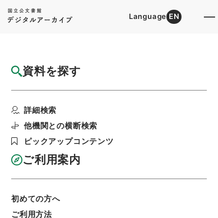
Language
EN
トップ
詳細検索[所蔵資料検索]
目録詳細
資料を探す
件名
同安林次崖先生文集10
詳細検索
階層
内閣文庫
漢書
集の部
同安林次崖先生文集
利用請求書印刷
他機関との横断検索
ピックアップコンテンツ
ご利用案内
基本情報
全ての情報
初めての方へ
ご利用方法