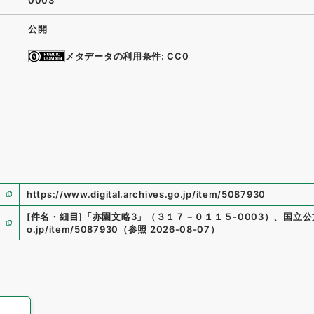
0003
公開
メタデータの利用条件: CC0
https://www.digital.archives.go.jp/item/5087930
[件名・細目]
「
亦園文略3
」
（
３１７－０１１５-0003
）
、
国立公
o.jp/item/5087930
（
参照
2026-08-07
）