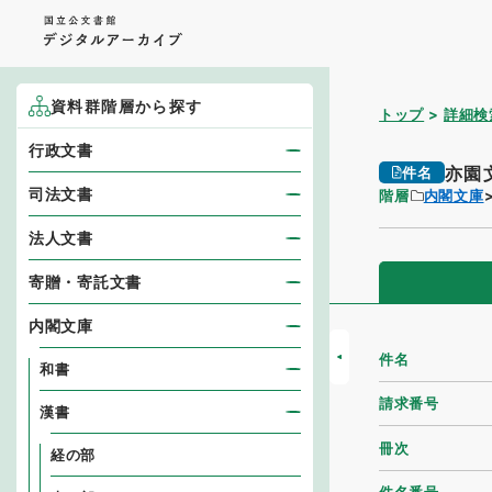
資料群階層から探す
トップ
詳細検
行政文書
亦園
件名
司法文書
階層
内閣文庫
法人文書
寄贈・寄託文書
内閣文庫
件名
和書
請求番号
漢書
冊次
経の部