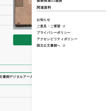
横断検索の連携
関連資料
お知らせ
ご意見・ご要望
プライバシーポリシー
アクセシビリティポリシー
閲覧
国立公文書館へ
文書館デジタルアーカイブ
、
https://www.digital.archives.g