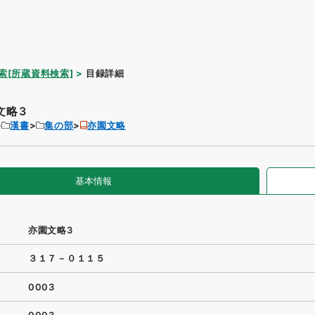
索[所蔵資料検索]
目録詳細
文略3
漢書
集の部
亦園文略
基本情報
亦園文略3
３１７－０１１５
0003