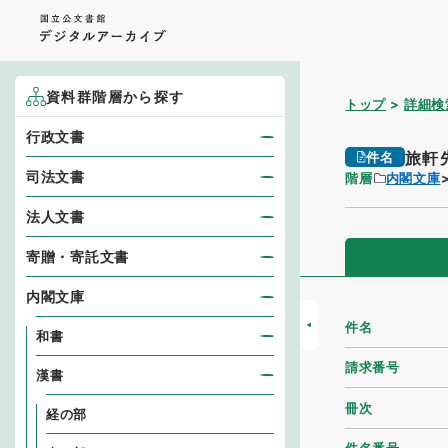
資料群階層から探す
トップ
詳細検
行政文書
旅軒
件名
司法文書
階層
内閣文庫
法人文書
寄贈・寄託文書
内閣文庫
件名
和書
請求番号
漢書
冊次
経の部