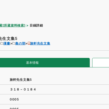
索[所蔵資料検索]
目録詳細
先生文集5
漢書
集の部
旅軒先生文集
基本情報
旅軒先生文集5
３１８－０１８４
0005