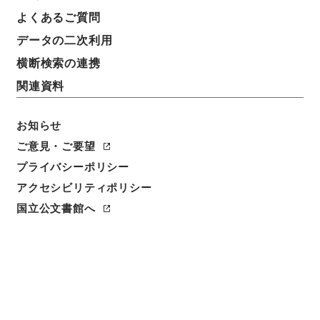
よくあるご質問
データの二次利用
横断検索の連携
関連資料
お知らせ
ご意見・ご要望
閲覧
プライバシーポリシー
アクセシビリティポリシー
件名
二陳先生全集1
国立公文書館へ
請求番号
３６２－００７１
冊次
0001