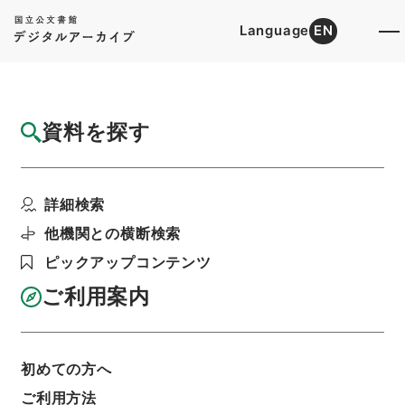
Language
EN
トップ
詳細検索[所蔵資料検索]
目録詳細
資料を探す
件名
二陳先生全集1
詳細検索
階層
内閣文庫
漢書
集の部
二陳先生全集
利用請求書印刷
他機関との横断検索
ピックアップコンテンツ
ご利用案内
基本情報
全ての情報
初めての方へ
ご利用方法