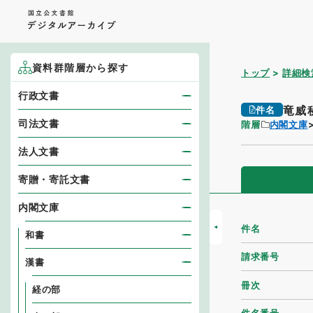
資料群階層から探す
トップ
詳細検
行政文書
竜威
件名
司法文書
階層
内閣文庫
法人文書
寄贈・寄託文書
内閣文庫
件名
和書
請求番号
漢書
冊次
経の部