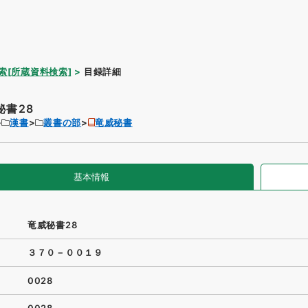
索[所蔵資料検索]
目録詳細
秘書28
漢書
叢書の部
竜威秘書
基本情報
竜威秘書28
３７０－００１９
0028