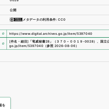
0028
公開
メタデータの利用条件: CC0
https://www.digital.archives.go.jp/item/5397040
[件名・細目]
「
竜威秘書28
」
（
３７０－００１９-0028
）
、
国立
go.jp/item/5397040
（
参照
2026-08-06
）
報を