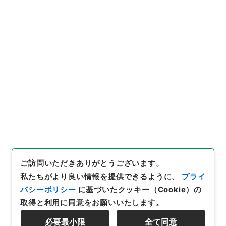
https://www.digital.archive
URIをコピー
s.go.jp/item/5419217
[件名・細目]
「
訓点法国律例1
」
（
ヨ３２２－００７４Ｂ-000
1
）
、
国立公文書館デジタルア
引用例をコピー
ーカイブ
、
https://www.digit
al.archives.go.jp/item/5419
217
（
参照
2026-08-07
）
ご訪問いただきありがとうございます。
私たちがより良い情報を提供できるように、
プライ
バシーポリシー
に基づいたクッキー（Cookie）の
取得と利用に同意をお願いいたします。
必要最小限
全て同意