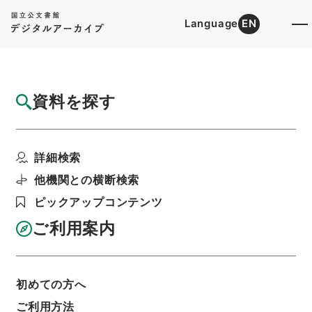
Language
EN
トップ
詳細検索[所蔵資料検索]
目録詳細
資料を探す
件名
訓点法国律例1
詳細検索
階層
内閣文庫
漢書
新書の部
訓点法国律例
利用請求書印刷
他機関との横断検索
ピックアップコンテンツ
ご利用案内
基本情報
全ての情報
初めての方へ
件名
ご利用方法
訓点法国律例1