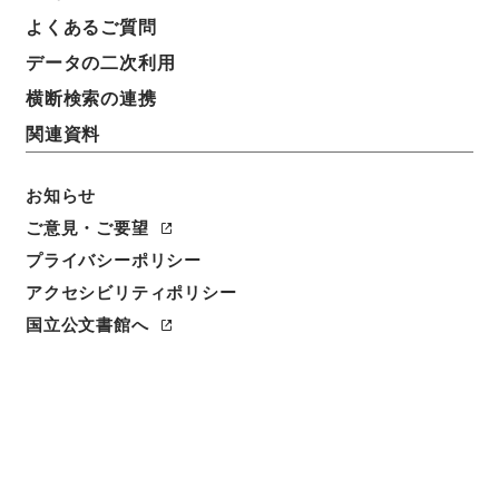
よくあるご質問
請求番号
データの二次利用
ヨ３２２－００７４Ｂ
横断検索の連携
冊次
関連資料
0001
お知らせ
件名番号
0001
ご意見・ご要望
プライバシーポリシー
利用制限の区分
アクセシビリティポリシー
公開
国立公文書館へ
二次利用の可否
メタデータの利用条件: CC0