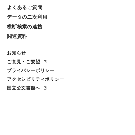
よくあるご質問
データの二次利用
横断検索の連携
関連資料
お知らせ
ご意見・ご要望
閲覧
プライバシーポリシー
件名
アクセシビリティポリシー
韋蘇州集４
国立公文書館へ
請求番号
集００４－０００６
冊次
0004