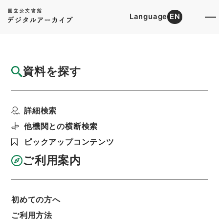
Language
EN
トップ
詳細検索[所蔵資料検索]
目録詳細
資料を探す
件名
韋蘇州集４
詳細検索
階層
内閣文庫
漢書
集の部
韋蘇州集
利用請求書印刷
他機関との横断検索
ピックアップコンテンツ
ご利用案内
基本情報
全ての情報
初めての方へ
ご利用方法