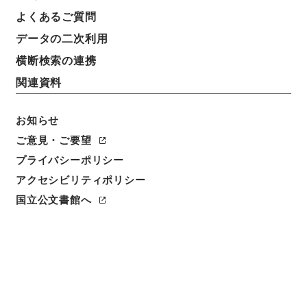
よくあるご質問
データの二次利用
横断検索の連携
関連資料
お知らせ
ご意見・ご要望
閲覧
プライバシーポリシー
アクセシビリティポリシー
簿冊標題
国立公文書館へ
酉陽山人編逢集
請求番号
３１７－０１１１
旧蔵者
豊後佐伯藩主毛利高標献上本