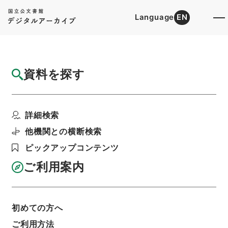
Language
EN
トップ
詳細検索[所蔵資料検索]
目録詳細
資料を探す
簿冊
酉陽山人編逢集
詳細検索
階層
内閣文庫
漢書
集の部
利用請求書印刷
他機関との横断検索
ピックアップコンテンツ
ご利用案内
基本情報
全ての情報
初めての方へ
ご利用方法