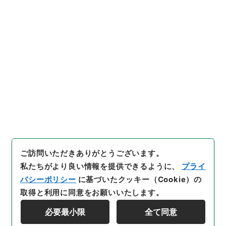
6
件名
酉陽山人編逢集6
内閣文庫
漢書
集の部
酉陽山人編逢集
[
請求番号
]
３１７－０１１１
[
冊次
]
0006
[
件名番
号
]
0006
[
利用制限の区分等
]
公開
閲覧
ご訪問いただきありがとうございます。
私たちがより良い情報を提供できるように、
プライ
バシーポリシー
に基づいたクッキー（Cookie）の
取得と利用に同意をお願いいたします。
必要最小限
全て同意