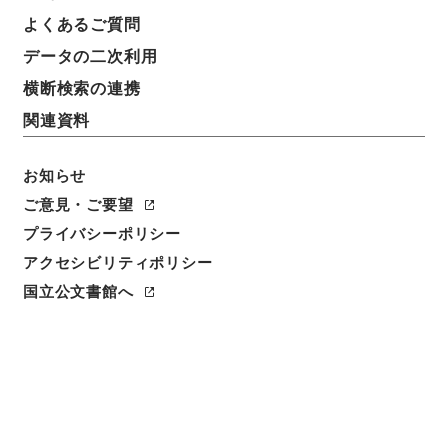
よくあるご質問
データの二次利用
横断検索の連携
関連資料
お知らせ
ご意見・ご要望
閲覧
プライバシーポリシー
アクセシビリティポリシー
簿冊標題
国立公文書館へ
太上感応篇疏衍
請求番号
子２３７－００１７
旧蔵者
豊後佐伯藩主毛利高標献上本