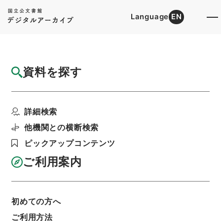
Language
EN
トップ
詳細検索[所蔵資料検索]
目録詳細
資料を探す
簿冊
太上感応篇疏衍
詳細検索
階層
内閣文庫
漢書
子の部
利用請求書印刷
他機関との横断検索
ピックアップコンテンツ
ご利用案内
基本情報
全ての情報
初めての方へ
ご利用方法