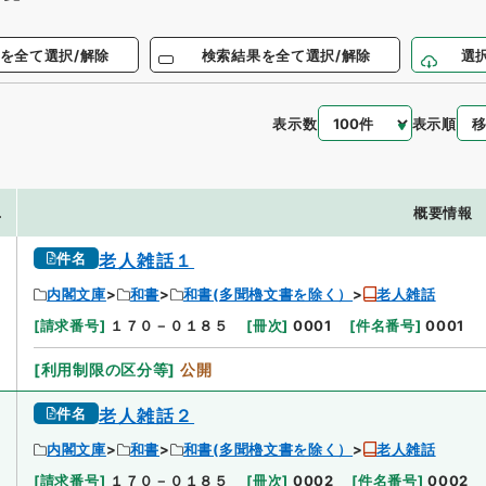
を全て選択/解除
検索結果を全て選択/解除
選
表示数
表示順
.
概要情報
件名
老人雑話１
内閣文庫
和書
和書(多聞櫓文書を除く）
老人雑話
[
請求番号
]
１７０－０１８５
[
冊次
]
0001
[
件名番号
]
0001
[
利用制限の区分等
]
公開
件名
老人雑話２
内閣文庫
和書
和書(多聞櫓文書を除く）
老人雑話
[
請求番号
]
１７０－０１８５
[
冊次
]
0002
[
件名番号
]
0002