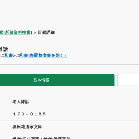
索[所蔵資料検索]
目録詳細
雑話
和書
和書(多聞櫓文書を除く）
基本情報
老人雑話
１７０－０１８５
堀氏花迺家文庫