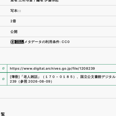
選者:江村専斎
/
編者:伊藤宗恕
写本:::
2冊
公開
メタデータの利用条件: CC0
https://www.digital.archives.go.jp/file/1208239
[簿冊]
「
老人雑話
」
（
１７０－０１８５
）
、
国立公文書館デジタル
239
（
参照
2026-08-09
）
一覧