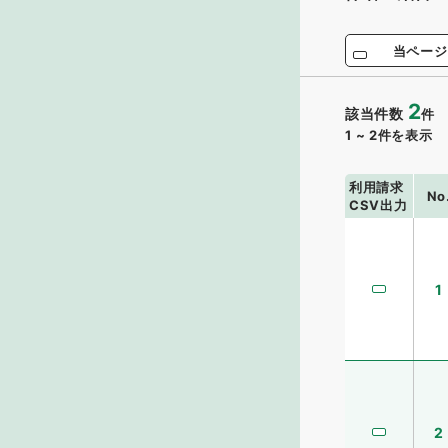
当ページ
2
該当件数
件
1
~
2
件を表示
利用請求
No
CSV出力
1
2