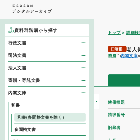
資料群階層から探す
トップ
詳細検
行政文書
老人
簿冊
司法文書
階層
内閣文庫
法人文書
寄贈・寄託文書
内閣文庫
簿冊標題
和書
請求番号
和書(多聞櫓文書を除く）
旧蔵者
多聞櫓文書