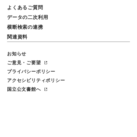
よくあるご質問
データの二次利用
横断検索の連携
関連資料
お知らせ
ご意見・ご要望
閲覧
プライバシーポリシー
アクセシビリティポリシー
件名
唐宋白孔六帖 巻７０－７１
国立公文書館へ
請求番号
３６４－００７８
冊次
0036