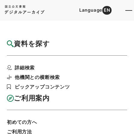
Language
EN
トップ
詳細検索[所蔵資料検索]
目録詳細
資料を探す
件名
唐宋白孔六帖 巻７０－７１
詳細検索
階層
内閣文庫
漢書
子の部
唐宋白孔六帖
利用請求書印刷
他機関との横断検索
ピックアップコンテンツ
ご利用案内
基本情報
全ての情報
初めての方へ
ご利用方法