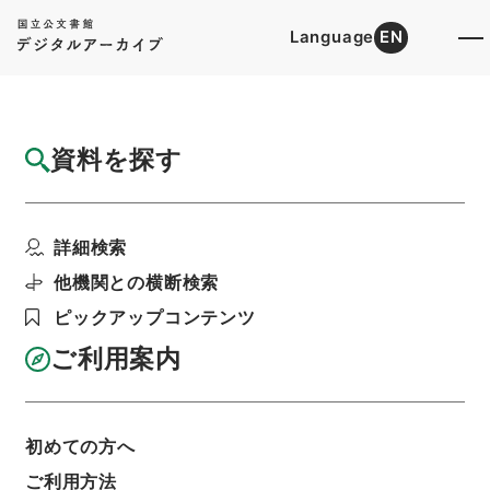
Language
EN
トップ
詳細検索[所蔵資料検索]
目録詳細
資料を探す
件名
唐宋白孔六帖 巻１４－１５
詳細検索
階層
内閣文庫
漢書
子の部
唐宋白孔六帖
利用請求書印刷
他機関との横断検索
ピックアップコンテンツ
ご利用案内
基本情報
全ての情報
初めての方へ
ご利用方法