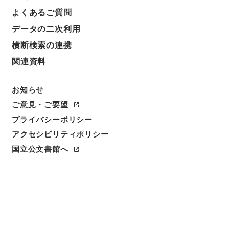
よくあるご質問
データの二次利用
横断検索の連携
関連資料
お知らせ
ご意見・ご要望
閲覧
プライバシーポリシー
アクセシビリティポリシー
件名
唐宋白孔六帖 巻１４－１５
国立公文書館へ
請求番号
３６４－００７８
冊次
0008