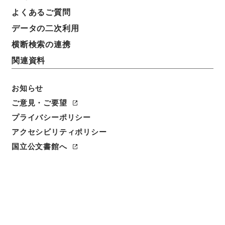
よくあるご質問
データの二次利用
横断検索の連携
関連資料
お知らせ
ご意見・ご要望
閲覧
プライバシーポリシー
アクセシビリティポリシー
件名
国立公文書館へ
亘史外紀 ４
請求番号
３６７－００２１
冊次
0004