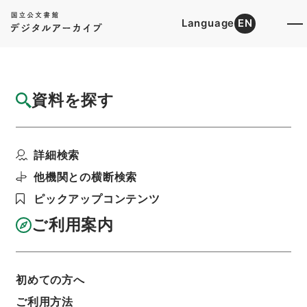
Language
EN
トップ
詳細検索[所蔵資料検索]
目録詳細
資料を探す
件名
新編武蔵風土記 巻３５ 葛飾郡
詳細検索
階層
内閣文庫
和書
和書(多聞櫓文書を除く）
新編武蔵風土記
他機関との横断検索
利用請求書印刷
ピックアップコンテンツ
ご利用案内
基本情報
全ての情報
初めての方へ
ご利用方法