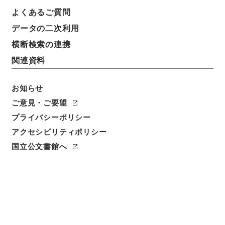
よくあるご質問
データの二次利用
横断検索の連携
関連資料
お知らせ
ご意見・ご要望
プライバシーポリシー
閲覧
アクセシビリティポリシー
件名
国立公文書館へ
新編武蔵風土記 巻１５４ 足立郡
請求番号
１７３－０２１０
冊次
0153