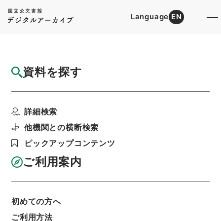
Language
EN
トップ
詳細検索[所蔵資料検索]
目録詳細
資料を探す
件名
新編武蔵風土記 巻１５４ 足立郡
詳細検索
階層
内閣文庫
和書
和書(多聞櫓文書を除く）
新編武蔵風土記
他機関との横断検索
利用請求書印刷
ピックアップコンテンツ
ご利用案内
基本情報
全ての情報
初めての方へ
ご利用方法