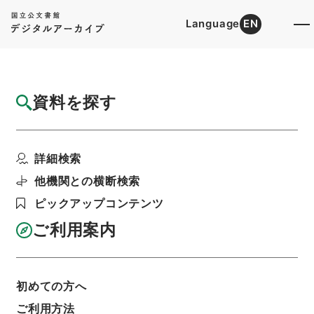
Language
EN
トップ
詳細検索[所蔵資料検索]
目録詳細
資料を探す
件名
新編武蔵風土記 巻１５８ 入間郡
詳細検索
階層
内閣文庫
和書
和書(多聞櫓文書を除く）
新編武蔵風土記
他機関との横断検索
利用請求書印刷
ピックアップコンテンツ
ご利用案内
基本情報
全ての情報
初めての方へ
ご利用方法