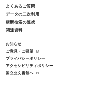
よくあるご質問
データの二次利用
横断検索の連携
関連資料
お知らせ
ご意見・ご要望
プライバシーポリシー
閲覧
アクセシビリティポリシー
件名
国立公文書館へ
新編武蔵風土記 巻１５８ 入間郡
請求番号
１７３－０２１０
冊次
0157