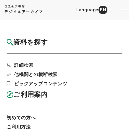
Language
EN
トップ
詳細検索[所蔵資料検索]
目録詳細
資料を探す
件名
新編武蔵風土記 巻１８８ 比企郡
詳細検索
階層
内閣文庫
和書
和書(多聞櫓文書を除く）
新編武蔵風土記
他機関との横断検索
利用請求書印刷
ピックアップコンテンツ
ご利用案内
基本情報
全ての情報
初めての方へ
ご利用方法