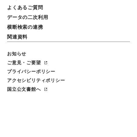
よくあるご質問
データの二次利用
横断検索の連携
関連資料
お知らせ
ご意見・ご要望
プライバシーポリシー
閲覧
アクセシビリティポリシー
件名
国立公文書館へ
新編武蔵風土記 巻１８８ 比企郡
請求番号
１７３－０２１０
冊次
0185