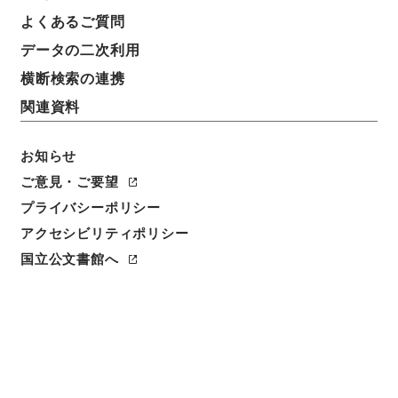
よくあるご質問
データの二次利用
横断検索の連携
関連資料
お知らせ
ご意見・ご要望
プライバシーポリシー
閲覧
アクセシビリティポリシー
件名
国立公文書館へ
新編武蔵風土記 巻２０２ 埼玉郡
請求番号
１７３－０２１０
冊次
0198