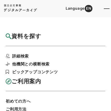
Language
EN
トップ
詳細検索[所蔵資料検索]
目録詳細
資料を探す
件名
新編武蔵風土記 巻２０２ 埼玉郡
詳細検索
階層
内閣文庫
和書
和書(多聞櫓文書を除く）
新編武蔵風土記
他機関との横断検索
利用請求書印刷
ピックアップコンテンツ
ご利用案内
基本情報
全ての情報
初めての方へ
ご利用方法