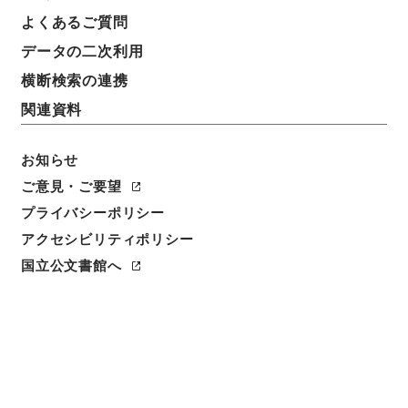
よくあるご質問
データの二次利用
横断検索の連携
関連資料
お知らせ
ご意見・ご要望
プライバシーポリシー
閲覧
アクセシビリティポリシー
国立公文書館へ
件名
史記評林１４
請求番号
２７９－００２３
冊次