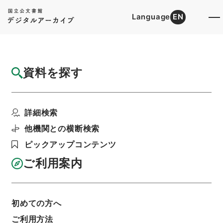
Language
EN
トップ
詳細検索[所蔵資料検索]
目録詳細
資料を探す
件名
史記評林１４
詳細検索
階層
内閣文庫
漢書
史の部
史記評林
利用請求書印刷
他機関との横断検索
ピックアップコンテンツ
ご利用案内
基本情報
全ての情報
初めての方へ
ご利用方法