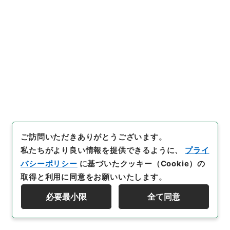
39
件名
史記評林３９
内閣文庫
漢書
史の部
史記評林
[
請求番号
]
２７９－００２３
[
冊次
]
0039
[
件名番
号
]
0039
[
利用制限の区分等
]
公開
ご訪問いただきありがとうございます。
閲覧
私たちがより良い情報を提供できるように、
プライ
バシーポリシー
に基づいたクッキー（Cookie）の
取得と利用に同意をお願いいたします。
40
必要最小限
全て同意
件名
資料群階層を表示する
史記評林４０
内閣文庫
漢書
史の部
史記評林