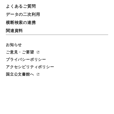
よくあるご質問
データの二次利用
横断検索の連携
関連資料
お知らせ
ご意見・ご要望
プライバシーポリシー
閲覧
アクセシビリティポリシー
国立公文書館へ
簿冊標題
史記評林
請求番号
２７９－００２３
旧蔵者