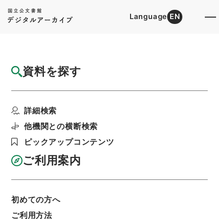
Language
EN
トップ
詳細検索[所蔵資料検索]
目録詳細
資料を探す
簿冊
史記評林
詳細検索
階層
内閣文庫
漢書
史の部
利用請求書印刷
他機関との横断検索
ピックアップコンテンツ
ご利用案内
基本情報
全ての情報
初めての方へ
ご利用方法