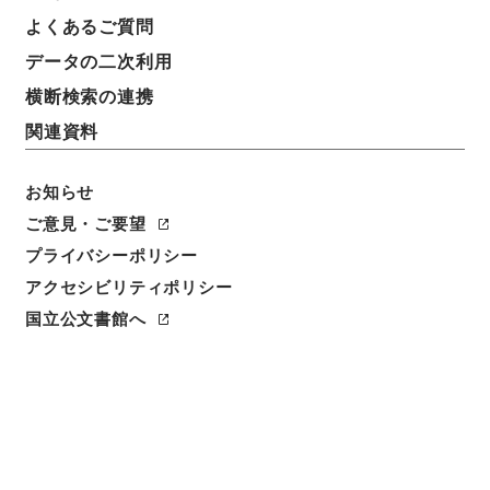
よくあるご質問
データの二次利用
横断検索の連携
関連資料
お知らせ
ご意見・ご要望
閲覧
プライバシーポリシー
アクセシビリティポリシー
件名
経典釈文１５
国立公文書館へ
請求番号
２７７－０２２１
冊次
0015