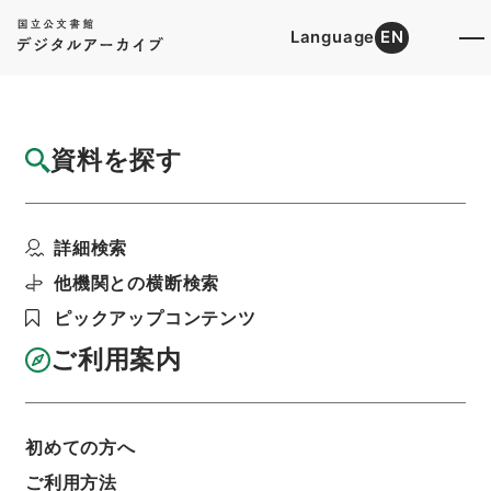
Language
EN
トップ
詳細検索[所蔵資料検索]
目録詳細
資料を探す
件名
経典釈文１５
詳細検索
階層
内閣文庫
漢書
経の部
経典釈文
利用請求書印刷
他機関との横断検索
ピックアップコンテンツ
ご利用案内
基本情報
全ての情報
初めての方へ
ご利用方法