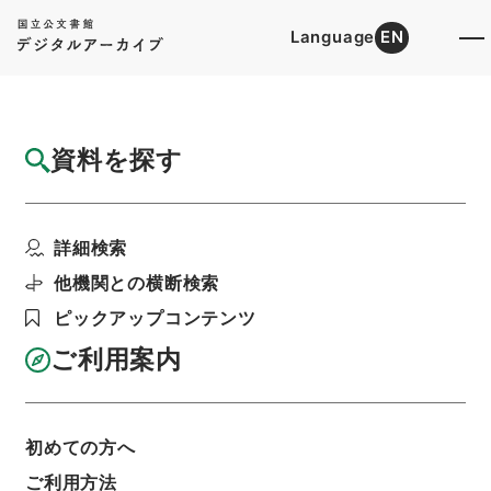
Language
EN
トップ
詳細検索[所蔵資料検索]
目録詳細
資料を探す
件名
新編武蔵風土記 巻１３ 豊島郡
詳細検索
階層
内閣文庫
和書
和書(多聞櫓文書を除く）
新編武蔵風土記
他機関との横断検索
利用請求書印刷
ピックアップコンテンツ
ご利用案内
基本情報
全ての情報
初めての方へ
ご利用方法