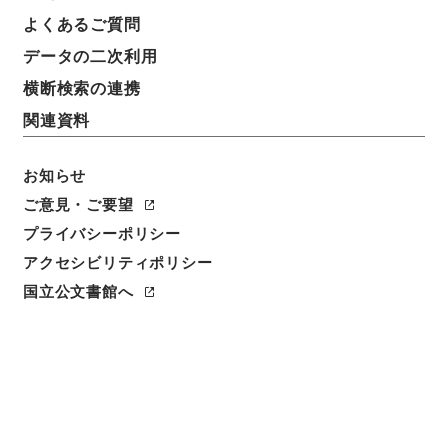
よくあるご質問
データの二次利用
横断検索の連携
関連資料
お知らせ
ご意見・ご要望
プライバシーポリシー
閲覧
アクセシビリティポリシー
件名
国立公文書館へ
新編武蔵風土記 巻１３ 豊島郡
請求番号
１７３－０２１０
冊次
0014