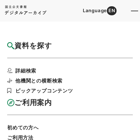
Language
EN
トップ
詳細検索[所蔵資料検索]
目録詳細
資料を探す
件名
四書朱子本義匯参１
詳細検索
階層
内閣文庫
漢書
経の部
四書朱子本義匯参
利用請求書印刷
他機関との横断検索
ピックアップコンテンツ
ご利用案内
基本情報
全ての情報
初めての方へ
ご利用方法