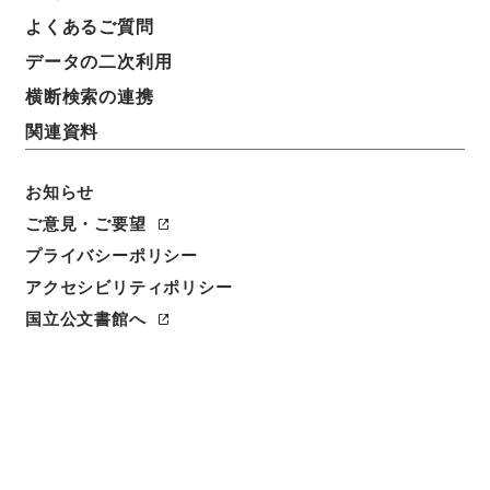
よくあるご質問
データの二次利用
横断検索の連携
関連資料
お知らせ
ご意見・ご要望
閲覧
プライバシーポリシー
アクセシビリティポリシー
件名
四書朱子本義匯参１
国立公文書館へ
請求番号
２７７－０１３０
冊次
0001