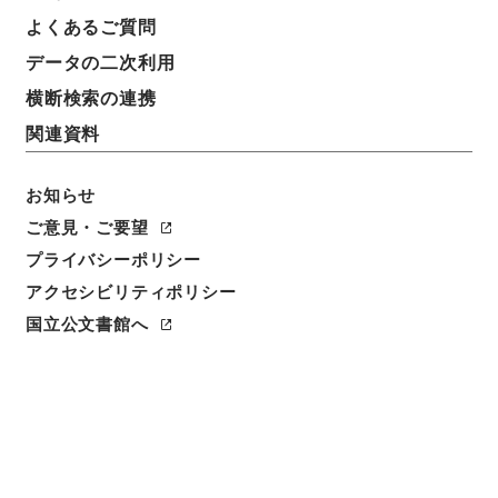
よくあるご質問
データの二次利用
横断検索の連携
関連資料
お知らせ
ご意見・ご要望
閲覧
プライバシーポリシー
アクセシビリティポリシー
件名
国立公文書館へ
縮刻唐石経１０
請求番号
２７８－０００４
冊次
0010