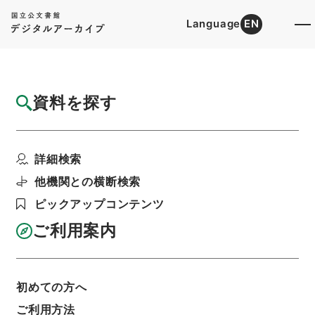
Language
EN
トップ
詳細検索[所蔵資料検索]
目録詳細
資料を探す
件名
縮刻唐石経１０
詳細検索
階層
内閣文庫
漢書
経の部
縮刻唐石経
利用請求書印刷
他機関との横断検索
ピックアップコンテンツ
ご利用案内
基本情報
全ての情報
初めての方へ
ご利用方法