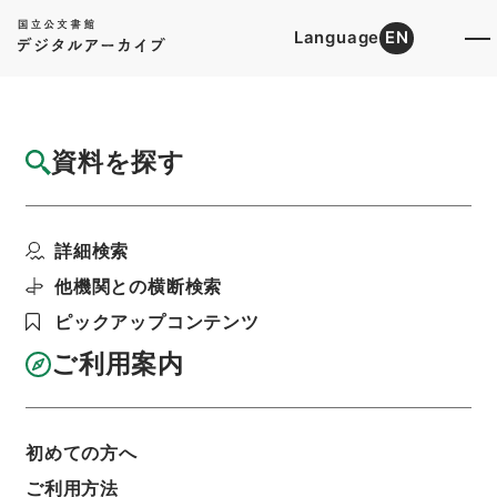
Language
EN
トップ
詳細検索[所蔵資料検索]
目録詳細
資料を探す
簿冊
縮刻唐石経
詳細検索
階層
内閣文庫
漢書
経の部
利用請求書印刷
他機関との横断検索
ピックアップコンテンツ
ご利用案内
基本情報
全ての情報
初めての方へ
ご利用方法