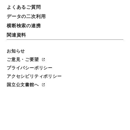
よくあるご質問
データの二次利用
横断検索の連携
関連資料
お知らせ
ご意見・ご要望
閲覧
プライバシーポリシー
アクセシビリティポリシー
簿冊標題
国立公文書館へ
縮刻唐石経
請求番号
２７８－０００４
旧蔵者
昌平坂学問所