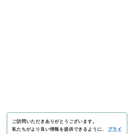
[
利用制限の区分等
]
公開
閲覧
35
件名
縮刻唐石経３５
内閣文庫
漢書
経の部
縮刻唐石経
[
請求番号
]
２７８－０００４
[
冊次
]
0035
[
件名番
号
]
0035
[
利用制限の区分等
]
公開
閲覧
ご訪問いただきありがとうございます。
私たちがより良い情報を提供できるように、
プライ