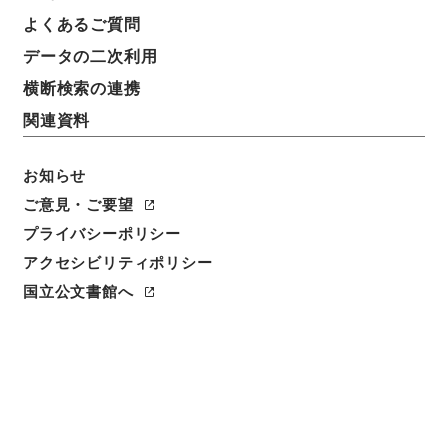
よくあるご質問
データの二次利用
横断検索の連携
関連資料
お知らせ
ご意見・ご要望
閲覧
プライバシーポリシー
アクセシビリティポリシー
件名
国立公文書館へ
縮刻唐石経７
請求番号
２７８－０００４
冊次
0007