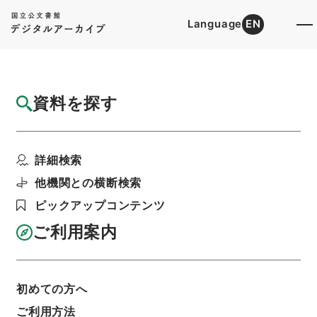
Language
EN
トップ
詳細検索[所蔵資料検索]
目録詳細
資料を探す
件名
縮刻唐石経７
詳細検索
階層
内閣文庫
漢書
経の部
縮刻唐石経
利用請求書印刷
他機関との横断検索
ピックアップコンテンツ
ご利用案内
基本情報
全ての情報
初めての方へ
ご利用方法