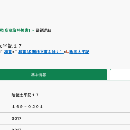
索[所蔵資料検索]
目録詳細
太平記１７
和書
和書(多聞櫓文書を除く）
陰徳太平記
基本情報
陰徳太平記１７
１６９－０２０１
0017