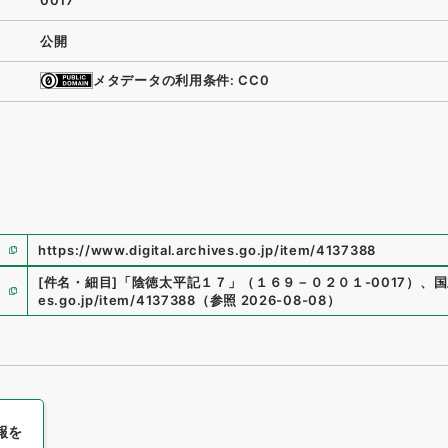
0017
公開
メタデータの利用条件: CC0
https://www.digital.archives.go.jp/item/4137388
[件名・細目]
「
陰徳太平記１７
」
（
１６９－０２０１-0017
）
、
国
es.go.jp/item/4137388
（
参照
2026-08-08
）
報を