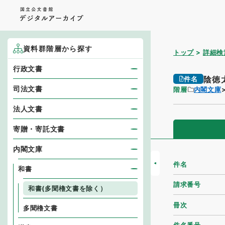
資料群階層から探す
トップ
詳細検
行政文書
陰徳
件名
司法文書
階層
内閣文庫
法人文書
寄贈・寄託文書
内閣文庫
件名
和書
請求番号
和書(多聞櫓文書を除く）
冊次
多聞櫓文書