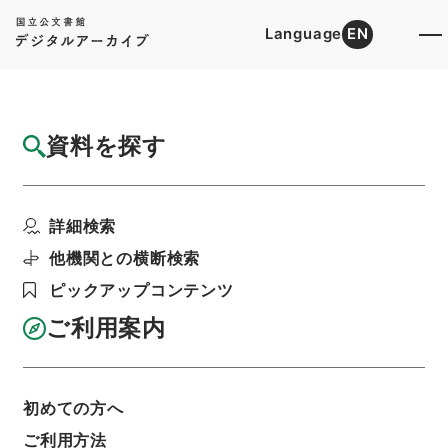
Language
EN
トップ
詳細検索[所蔵資料検索]
目録詳細
資料を探す
件名
呉門補乗７
詳細検索
階層
内閣文庫
漢書
史の部
呉門補乗
利用請求書印刷
他機関との横断検索
ピックアップコンテンツ
ご利用案内
基本情報
全ての情報
初めての方へ
ご利用方法