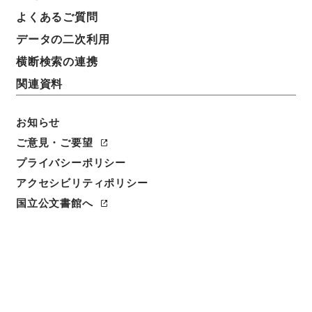
よくあるご質問
データの二次利用
横断検索の連携
関連資料
お知らせ
ご意見・ご要望
閲覧
プライバシーポリシー
アクセシビリティポリシー
件名
呉門補乗７
国立公文書館へ
請求番号
２９２－００１９
冊次
0007