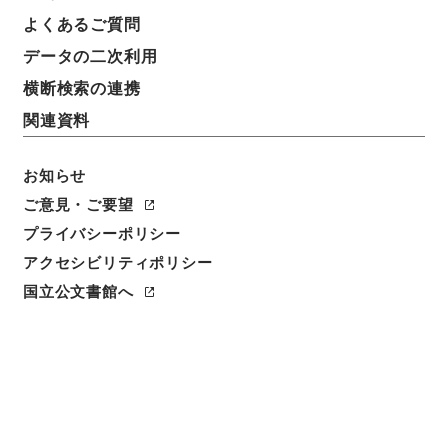
よくあるご質問
データの二次利用
横断検索の連携
関連資料
お知らせ
ご意見・ご要望
プライバシーポリシー
閲覧
アクセシビリティポリシー
件名
国立公文書館へ
新編武蔵風土記 巻之１５０ 足立郡
請求番号
１７３－０２１２
冊次
0147