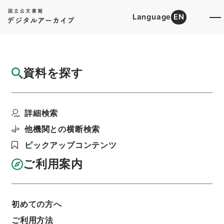
Language
EN
トップ
詳細検索[所蔵資料検索]
目録詳細
資料を探す
件名
新編武蔵風土記 巻之１５０ 足立郡
詳細検索
階層
内閣文庫
和書
和書(多聞櫓文書を除く）
新編武蔵風土記
他機関との横断検索
利用請求書印刷
ピックアップコンテンツ
ご利用案内
基本情報
全ての情報
初めての方へ
ご利用方法