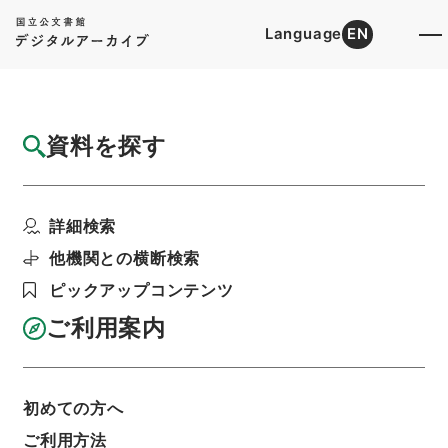
Language
EN
トップ
詳細検索[所蔵資料検索]
目録詳細
資料を探す
件名
新編武蔵風土記 巻之１８９ 比企郡
詳細検索
階層
内閣文庫
和書
和書(多聞櫓文書を除く）
新編武蔵風土記
他機関との横断検索
利用請求書印刷
ピックアップコンテンツ
ご利用案内
基本情報
全ての情報
初めての方へ
ご利用方法