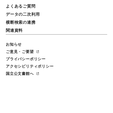
よくあるご質問
データの二次利用
横断検索の連携
関連資料
お知らせ
ご意見・ご要望
プライバシーポリシー
閲覧
アクセシビリティポリシー
件名
国立公文書館へ
新編武蔵風土記 巻之１８９ 比企郡
請求番号
１７３－０２１２
冊次
0184